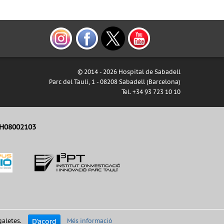
© 2014 -
2026 Hospital de Sabadell
Parc del Taulí, 1 - 08208 Sabadell (Barcelona)
Tel. +34 93 723 10 10
H08002103
D'acord
galetes.
Més informació