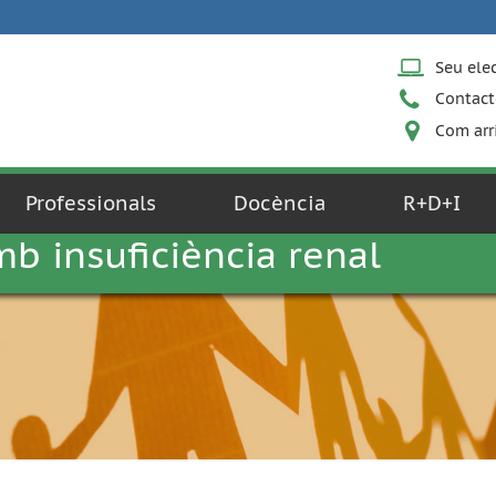
Seu ele
Contact
Com arr
Professionals
Docència
R+D+I
mb insuficiència renal