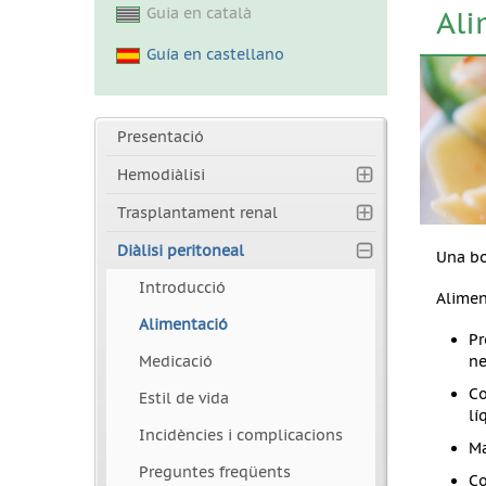
Guia en català
Ali
Guía en castellano
Presentació
Hemodiàlisi
Trasplantament renal
Diàlisi peritoneal
Una bo
Introducció
Alimen
Alimentació
Pr
Medicació
ne
Co
Estil de vida
lí
Incidències i complicacions
Ma
Preguntes freqüents
Co