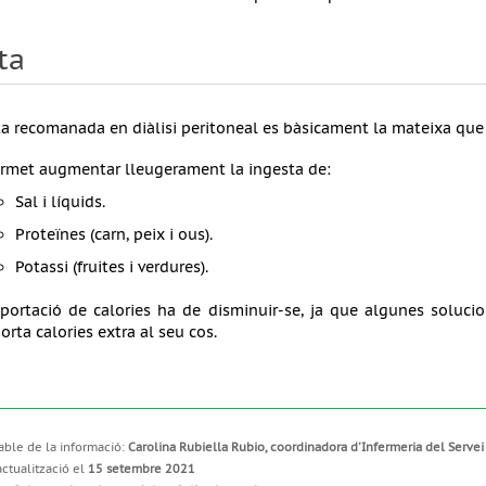
ta
ta recomanada en diàlisi peritoneal es bàsicament la mateixa qu
rmet augmentar lleugerament la ingesta de:
Sal i líquids.
Proteïnes (carn, peix i ous).
Potassi (fruites i verdures).
aportació de calories ha de disminuir-se, ja que algunes solucio
orta calories extra al seu cos.
ble de la informació:
Carolina Rubiella Rubio, coordinadora d'Infermeria del Servei 
actualització el
15 setembre 2021