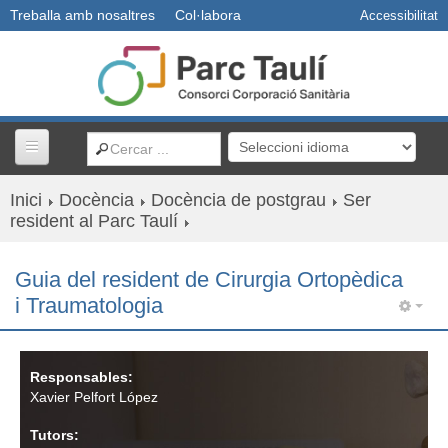
Treballa amb nosaltres
Col·labora
Accessibilitat
Inici
Docència
Docència de postgrau
Ser
Centres i serveis
resident al Parc Taulí
Usuaris
Guia del resident de Cirurgia Ortopèdica
i Traumatologia
Professionals
Docència
Responsables:
Xavier Pelfort López
R+D+I
Tutors: