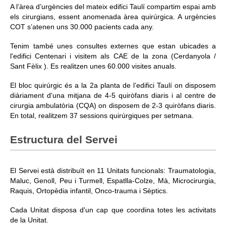
A l’àrea d’urgències del mateix edifici Taulí compartim espai amb
els cirurgians, essent anomenada àrea quirúrgica. A urgències
COT s’atenen uns 30.000 pacients cada any.
Tenim també unes consultes externes que estan ubicades a
l'edifici Centenari i visitem als CAE de la zona (Cerdanyola /
Sant Fèlix ). Es realitzen unes 60.000 visites anuals.
El bloc quirúrgic és a la 2a planta de l’edifici Taulí on disposem
diàriament d'una mitjana de 4-5 quiròfans diaris i al centre de
cirurgia ambulatòria (CQA) on disposem de 2-3 quiròfans diaris.
En total, realitzem 37 sessions quirúrgiques per setmana.
Estructura del Servei
El Servei està distribuït en 11 Unitats funcionals: Traumatologia,
Maluc, Genoll, Peu i Turmell, Espatlla-Colze, Mà, Microcirurgia,
Raquis, Ortopèdia infantil, Onco-trauma i Sèptics.
Cada Unitat disposa d'un cap que coordina totes les activitats
de la Unitat.