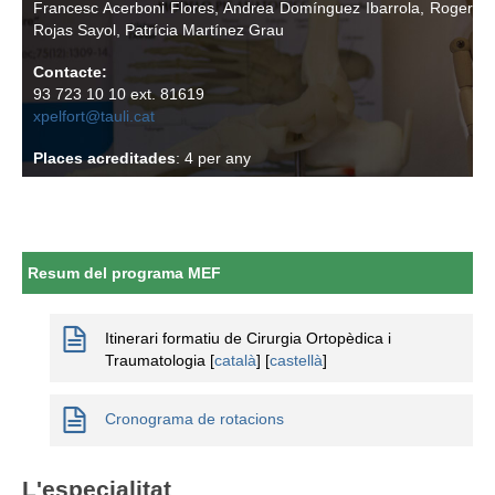
Francesc Acerboni Flores, Andrea Domínguez Ibarrola, Roger
Informació corporativa
Rojas Sayol, Patrícia Martínez Grau
Contacte:
93 723 10 10 ext. 81619
Àrea personal
xpelfort@tauli.cat
Seu electrònica
Places acreditades
: 4 per any
Com arribar i contacte
Col·labora
Treballa amb nosaltres
Resum del programa MEF
Itinerari formatiu de Cirurgia Ortopèdica i
Traumatologia [
català
] [
castellà
]
Cronograma de rotacions
L'especialitat