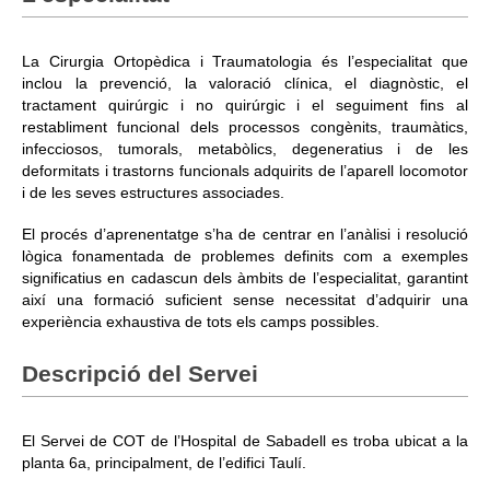
La Cirurgia Ortopèdica i Traumatologia és l’especialitat que
inclou la prevenció, la valoració clínica, el diagnòstic, el
tractament quirúrgic i no quirúrgic i el seguiment fins al
restabliment funcional dels processos congènits, traumàtics,
infecciosos, tumorals, metabòlics, degeneratius i de les
deformitats i trastorns funcionals adquirits de l’aparell locomotor
i de les seves estructures associades.
El procés d’aprenentatge s’ha de centrar en l’anàlisi i resolució
lògica fonamentada de problemes definits com a exemples
significatius en cadascun dels àmbits de l’especialitat, garantint
així una formació suficient sense necessitat d’adquirir una
experiència exhaustiva de tots els camps possibles.
Descripció del Servei
El Servei de COT de l’Hospital de Sabadell es troba ubicat a la
planta 6a, principalment, de l’edifici Taulí.