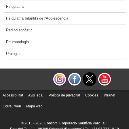
Psiquiatria
Psiquiatria Infantil i de l'Adolescència
Radiodiagnòstic
Reumatologia
Urologia
Accessibilitat
Avís legal
Política de privacitat
Cookies
Intranet
Correu web
Mapa web
© 2013 -
2026 Consorci Corporació Sanitària Parc Taulí