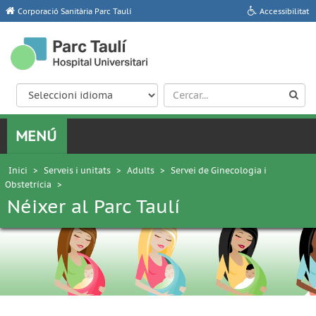
Corporació Sanitària Parc Taulí
Accessibilitat
Inici
>
Serveis i unitats
>
Adults
>
Servei de Ginecologia i
Obstetrícia
>
Néixer al Parc Taulí