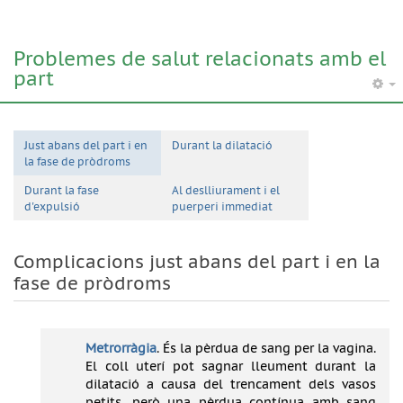
Problemes de salut relacionats amb el
part
Just abans del part i en
Durant la dilatació
la fase de pròdroms
Durant la fase
Al deslliurament i el
d'expulsió
puerperi immediat
Complicacions just abans del part i en la
fase de pròdroms
Metrorràgia
. És la pèrdua de sang per la vagina.
El coll uterí pot sagnar lleument durant la
dilatació a causa del trencament dels vasos
petits, però una pèrdua contínua amb sang