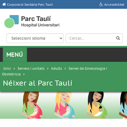
Corporació Sanitària Parc Taulí
Accessibilitat
Inici
>
Serveis i unitats
>
Adults
>
Servei de Ginecologia i
Obstetrícia
>
Néixer al Parc Taulí