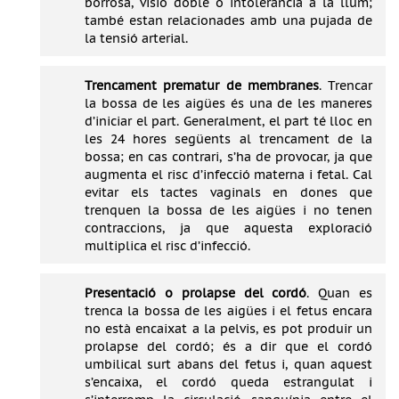
borrosa, visió doble o intolerància a la llum;
també estan relacionades amb una pujada de
la tensió arterial.
Trencament prematur de membranes
. Trencar
la bossa de les aigües és una de les maneres
d’iniciar el part. Generalment, el part té lloc en
les 24 hores següents al trencament de la
bossa; en cas contrari, s’ha de provocar, ja que
augmenta el risc d’infecció materna i fetal. Cal
evitar els tactes vaginals en dones que
trenquen la bossa de les aigües i no tenen
contraccions, ja que aquesta exploració
multiplica el risc d’infecció.
Presentació o prolapse del cordó
. Quan es
trenca la bossa de les aigües i el fetus encara
no està encaixat a la pelvis, es pot produir un
prolapse del cordó; és a dir que el cordó
umbilical surt abans del fetus i, quan aquest
s’encaixa, el cordó queda estrangulat i