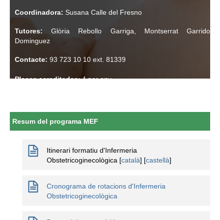
Coordinadora:
Susana Calle del Fresno
Informació corporativa
Tutores:
Glòria Rebollo Garriga, Montserrat Garrido
Dominguez
Àrea personal
Contacte:
93 723 10 10 ext. 81339
Seu electrònica
Places acreditades
Com arribar i contacte
: 4 per any
Col·labora
Treballa amb nosaltres
Resum del programa MEF
Itinerari formatiu d'Infermeria
Obstetricoginecològica [
català
] [
castellà
]
Cronograma de rotacions d'Infermeria
Obstetricoginecològica