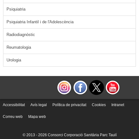
Psiquiatria
Psiquiatria Infantil i de l'Adolescència
Radiodiagnòstic
Reumatologia
Urologia
Accessibilitat
Avís legal
Política de privacitat
Cookies
Intranet
Correu web
Mapa web
© 2013 -
2026 Consorci Corporació Sanitària Parc Taulí