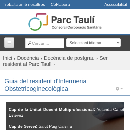
Treballa amb nosaltres
Col·labora
Accessibilitat
Inici
Docència
Docència de postgrau
Ser
Centres i serveis
resident al Parc Taulí
Usuaris
Guia del resident d'Infermeria
Obstetricoginecològica
Professionals
Docència
Cap de la Unitat Docent Multiprofessional:
Yolanda Canet
Estévez
R+D+I
Cap de Servei:
Salut Puig Calsina