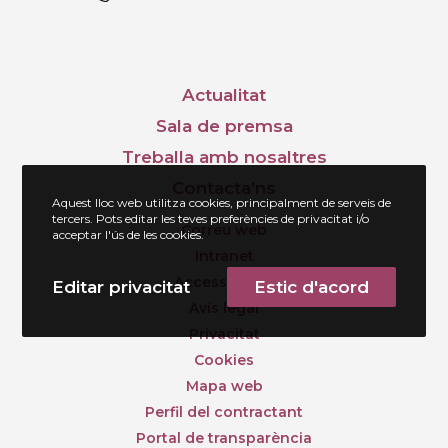
Actualitat
Sala de premsa
Treballa amb nosaltres
Contacta’ns
Aquest lloc web utilitza cookies, principalment de serveis de
tercers. Pots editar les teves preferències de privacitat i/o
Correu web
acceptar l'ús de les cookies.
Intranet
Accessibilitat
Editar privacitat
Estic d'acord
Avís legal
Privacitat
Cookies
Mapa web
Perfil del contractant
Portal de transparència