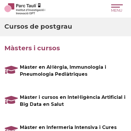
Skip
Skip
Site
to
to
map
Content
navigation
Cursos de postgrau
Màsters i cursos
Màster en Al·lèrgia, Immunologia i
Pneumologia Pediàtriques
Màster i cursos en Intel·ligència Artificial i
Big Data en Salut
Màster en Infermeria Intensiva i Cures