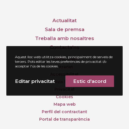
Actualitat
Sala de premsa
Treballa amb nosaltres
Contacta’ns
Aquest lloc web utilitza cookies, principalment de serveis de
Correu web
tercers. Pots editar les teves preferències de privacitat i/o
acceptar l'ús de les cookies.
Intranet
Accessibilitat
Editar privacitat
Estic d'acord
Avís legal
Privacitat
Cookies
Mapa web
Perfil del contractant
Portal de transparència