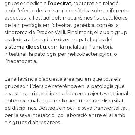
grups es dedica a l’
obesitat
, sobretot en relació
amb l’efecte de la cirurgia bariàtrica sobre diferents
aspectes i a l’estudi dels mecanismes fisiopatològics
de la hiperfàgia en l’obesitat genètica, com és la
síndrome de Prader-Willi. Finalment, el quart grup
es dedica a l’estudi de diverses patologies del
sistema digestiu
, com la malaltia inflamatòria
intestinal, la patologia per helicobacter pylori o
l’hepatopatia.
La rellevància d’aquesta àrea rau en que tots els
grups són líders de referència en la patologia que
investiguen i participen o lideren projectes nacionals
i internacionals que impliquen una gran diversitat
de disciplines. Destaquen per la seva transversalitat i
per la seva interacció i col·laboració entre ells i amb
els grups d’altres àrees.