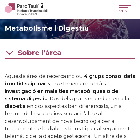
Skip
Skip
Site
to
to
map
Content
navigation
Metabolisme i Digestiu
Sobre l’àrea
Aquesta àrea de recerca inclou
4 grups consolidats
i multidisciplinaris
que tenen en comú la
investigació en malalties metabòliques o del
sistema digestiu
. Dos dels grups es dediquen a la
diabetis
en dos aspectes ben diferenciats, un a
l’estudi del risc cardiovascular i l’altre al
desenvolupament de nova tecnologia per al
tractament de la diabetis tipus 1 i per al seguiment
telemàtic de la diabetis gestacional. Un altre dels