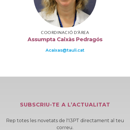
COORDINACIÓ D'ÀREA
Assumpta Caixàs Pedragós
acaixas@tauli.cat
SUBSCRIU-TE A L’ACTUALITAT
Rep totes les novetats de l'I3PT directament al teu
correu.