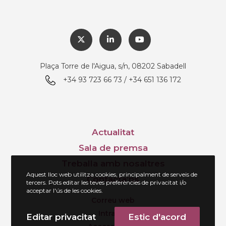
Plaça Torre de l'Aigua, s/n, 08202 Sabadell
+34 93 723 66 73 / +34 651 136 172
Actualitat
Sala de premsa
Treballa amb nosaltres
Aquest lloc web utilitza cookies, principalment de serveis de
Contacta’ns
tercers. Pots editar les teves preferències de privacitat i/o
acceptar l'ús de les cookies.
Correu web
Intranet
Editar privacitat
Estic d'acord