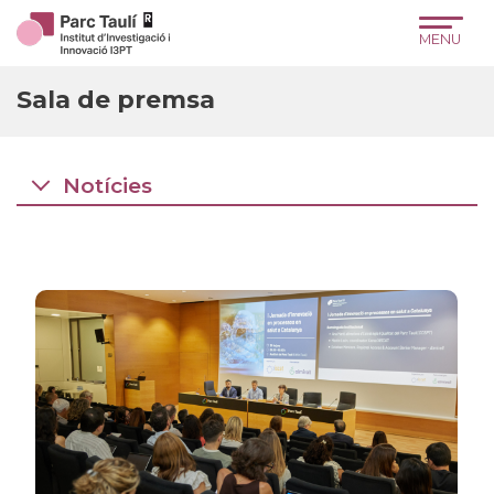
Skip
Skip
Site
to
to
map
Content
navigation
Sala de premsa
Notícies