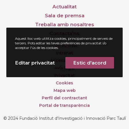
Actualitat
Sala de premsa
Treballa amb nosaltres
Contacta’ns
Aquest lloc web utilitza cookies, principalment de serveis de
tercers. Pots editar les teves preferències de privacitat i/o
Correu web
acceptar l'ús de les cookies.
Intranet
Accessibilitat
Editar privacitat
Estic d'acord
Avís legal
Privacitat
Cookies
Mapa web
Perfil del contractant
Portal de transparència
© 2024 Fundació Institut d'Investigació i Innovació Parc Taulí