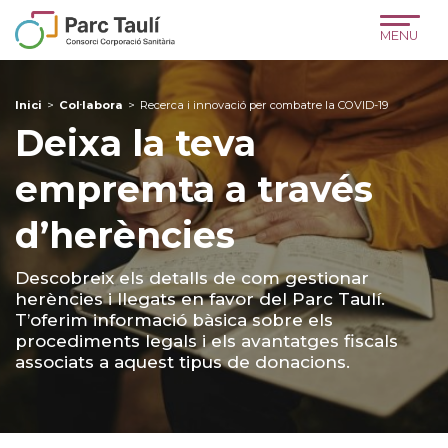
Skip
Skip
Site
to
to
map
Content
navigation
Inici
>
Col·labora
>
Recerca i innovació per combatre la COVID-19
Deixa la teva
empremta a través
d’herències
Descobreix els detalls de com gestionar
herències i llegats en favor del Parc Taulí.
T’oferim informació bàsica sobre els
procediments legals i els avantatges fiscals
associats a aquest tipus de donacions.