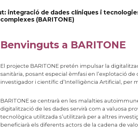
ies complexes (BARITONE)
Benvinguts a BARITONE
El projecte BARITONE pretén impulsar la digitalització de la cadena de valor de l’assistència
sanitària, posant especial èmfasi en l’explotació de 
investigador i científic d’Intel·ligència Artificial, per 
BARITONE se centrarà en les malalties autoimmunes minoritàries de l’adult, on la
digitalització de les dades servirà com a valuosa pr
tecnològica utilitzada s’utilitzarà per a altres investi
beneficiarà els diferents actors de la cadena de valor