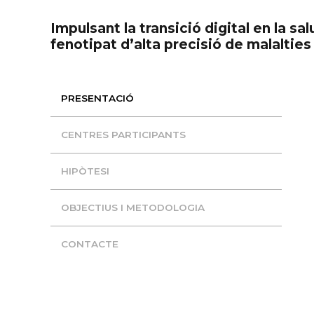
Impulsant la transició digital en la salut: integració de dades clíniques i tecnologies d’Intel·ligència Artificial pel
fenotipat d’alta precisió de malalt
PRESENTACIÓ
CENTRES PARTICIPANTS
HIPÒTESI
OBJECTIUS I METODOLOGIA
CONTACTE