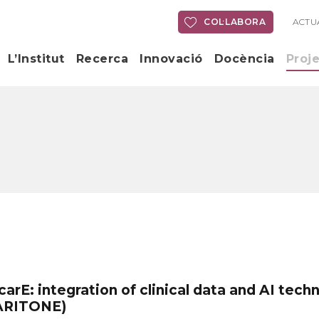
COL·LABORA
ACTU
L’Institut
Recerca
Innovació
Docència
Proj
BARITONE)