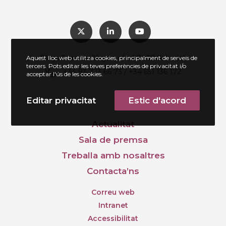
Plaça Torre de l'Aigua, s/n, 08202 Sabadell
Aquest lloc web utilitza cookies, principalment de serveis de
tercers. Pots editar les teves preferències de privacitat i/o
+34 93 723 66 73 / +34 651 136 172
acceptar l'ús de les cookies.
Editar privacitat
Estic d'acord
Actualitat
Sala de premsa
Treballa amb nosaltres
Contacta’ns
Correu web
Intranet
Accessibilitat