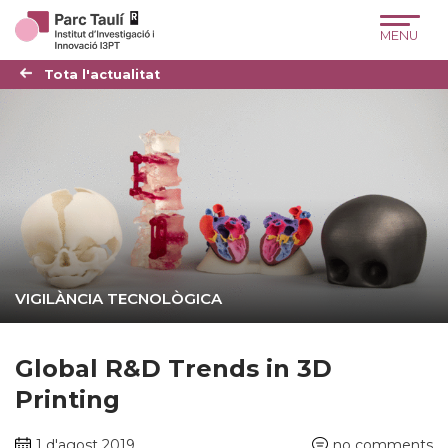
Skip
Skip
Site
to
to
map
Content
navigation
Tota l'actualitat
VIGILÀNCIA TECNOLÒGICA
Global R&D Trends in 3D
Printing
1 d'agost 2019
no comments