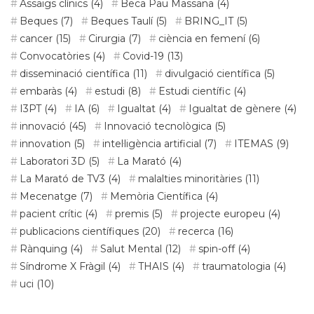
Assaigs clínics
(4)
Beca Pau Massana
(4)
Beques
(7)
Beques Taulí
(5)
BRING_IT
(5)
cancer
(15)
Cirurgia
(7)
ciència en femení
(6)
Convocatòries
(4)
Covid-19
(13)
disseminació científica
(11)
divulgació científica
(5)
embaràs
(4)
estudi
(8)
Estudi científic
(4)
I3PT
(4)
IA
(6)
Igualtat
(4)
Igualtat de gènere
(4)
innovació
(45)
Innovació tecnològica
(5)
innovation
(5)
intel·ligència artificial
(7)
ITEMAS
(9)
Laboratori 3D
(5)
La Marató
(4)
La Marató de TV3
(4)
malalties minoritàries
(11)
Mecenatge
(7)
Memòria Científica
(4)
pacient crític
(4)
premis
(5)
projecte europeu
(4)
publicacions científiques
(20)
recerca
(16)
Rànquing
(4)
Salut Mental
(12)
spin-off
(4)
Síndrome X Fràgil
(4)
THAIS
(4)
traumatologia
(4)
uci
(10)