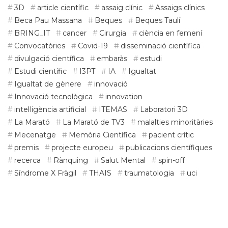
3D
article científic
assaig clínic
Assaigs clínics
Beca Pau Massana
Beques
Beques Taulí
BRING_IT
cancer
Cirurgia
ciència en femení
Convocatòries
Covid-19
disseminació científica
divulgació científica
embaràs
estudi
Estudi científic
I3PT
IA
Igualtat
Igualtat de gènere
innovació
Innovació tecnològica
innovation
intel·ligència artificial
ITEMAS
Laboratori 3D
La Marató
La Marató de TV3
malalties minoritàries
Mecenatge
Memòria Científica
pacient crític
premis
projecte europeu
publicacions científiques
recerca
Rànquing
Salut Mental
spin-off
Síndrome X Fràgil
THAIS
traumatologia
uci