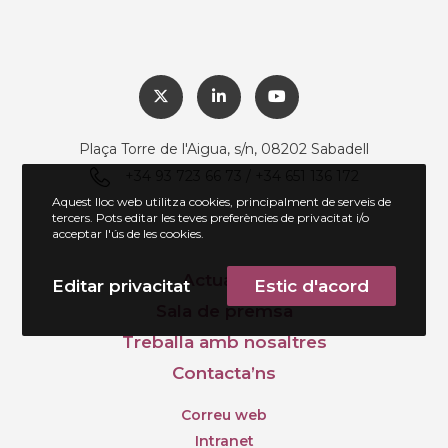
Plaça Torre de l'Aigua, s/n, 08202 Sabadell
+34 93 723 66 73 / +34 651 136 172
Aquest lloc web utilitza cookies, principalment de serveis de
tercers. Pots editar les teves preferències de privacitat i/o
acceptar l'ús de les cookies.
Actualitat
Editar privacitat
Estic d'acord
Sala de premsa
Treballa amb nosaltres
Contacta’ns
Correu web
Intranet