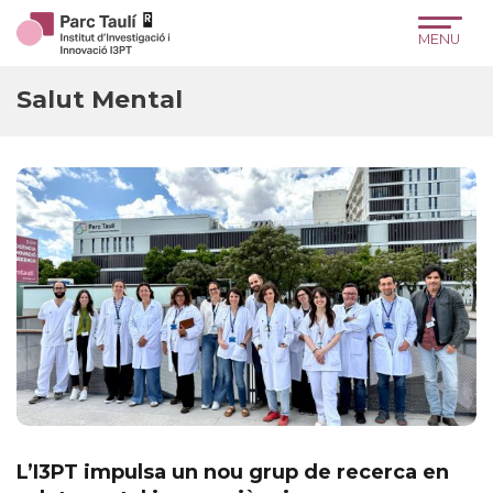
Skip
Skip
Site
to
to
map
Content
navigation
Salut Mental
L’I3PT impulsa un nou grup de recerca en