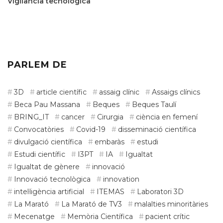
Vigilància tecnològica
PARLEM DE
3D
article científic
assaig clínic
Assaigs clínics
Beca Pau Massana
Beques
Beques Taulí
BRING_IT
cancer
Cirurgia
ciència en femení
Convocatòries
Covid-19
disseminació científica
divulgació científica
embaràs
estudi
Estudi científic
I3PT
IA
Igualtat
Igualtat de gènere
innovació
Innovació tecnològica
innovation
intel·ligència artificial
ITEMAS
Laboratori 3D
La Marató
La Marató de TV3
malalties minoritàries
Mecenatge
Memòria Científica
pacient crític