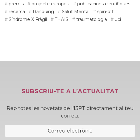
premis
projecte europeu
publicacions científiques
recerca
Rànquing
Salut Mental
spin-off
Síndrome X Fràgil
THAIS
traumatologia
uci
SUBSCRIU-TE A L’ACTUALITAT
Rep totes les novetats de l'I3PT directament al teu
correu.