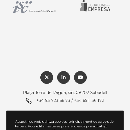
Plaça Torre de l'Aigua, s/n, 08202 Sabadell
+34 93 723 66 73 / +34 651 136 172
Aquest lloc web utilitza cookies, principalment de serveis de
tercers. Pots editar les teves preferències de privacitat i/o