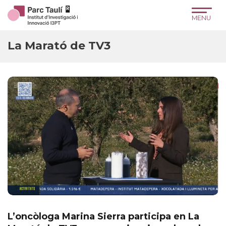
Skip
Skip
Site
to
to
map
Content
navigation
La Marató de TV3
L’oncòloga Marina Sierra participa en La