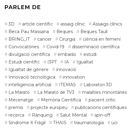
PARLEM DE
3D
article científic
assaig clínic
Assaigs clínics
Beca Pau Massana
Beques
Beques Taulí
BRING_IT
cancer
Cirurgia
ciència en femení
Convocatòries
Covid-19
disseminació científica
divulgació científica
embaràs
estudi
Estudi científic
I3PT
IA
Igualtat
Igualtat de gènere
innovació
Innovació tecnològica
innovation
intel·ligència artificial
ITEMAS
Laboratori 3D
La Marató
La Marató de TV3
malalties minoritàries
Mecenatge
Memòria Científica
pacient crític
premis
projecte europeu
publicacions científiques
recerca
Rànquing
Salut Mental
spin-off
Síndrome X Fràgil
THAIS
traumatologia
uci