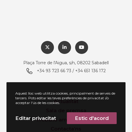
Plaça Torre de l'Aigua, s/n, 08202 Sabadell
+34 93 723 66 73 / +34 651 136 172
Aquest lloc web utilitza cookies, principalment de serveis de
tercers. Pots editar les teves preferències de privacitat i/o
Actualitat
acceptar l'ús de les cookies.
Sala de premsa
Editar privacitat
Estic d'acord
Treballa amb nosaltres
Contacta’ns