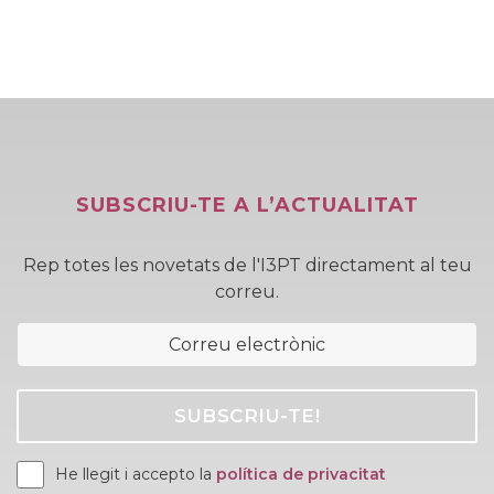
SUBSCRIU-TE A L’ACTUALITAT
Rep totes les novetats de l'I3PT directament al teu
correu.
He llegit i accepto la
política de privacitat