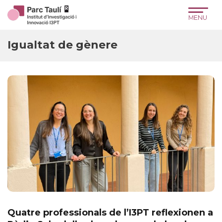
Skip
Skip
Site
to
to
map
Content
navigation
Igualtat de gènere
Quatre professionals de l’I3PT reflexionen a