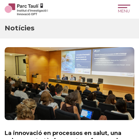
Skip
Skip
Site
to
to
map
Content
navigation
Notícies
La innovació en processos en salut, una