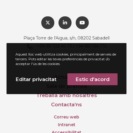
Plaça Torre de l'Aigua, s/n, 08202 Sabadell
+34 93 723 66 73 / +34 651 136 172
Aquest lloc web utilitza cookies, principalment de serveis de
tercers. Pots editar les teves preferències de privacitat i/o
acceptar l'ús de les cookies.
Actualitat
Editar privacitat
Estic d'acord
Sala de premsa
Treballa amb nosaltres
Contacta’ns
Correu web
Intranet
Accessibilitat