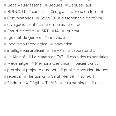
Beca Pau Massana
Beques
Beques Taulí
BRING_IT
cancer
Cirurgia
ciència en femení
Convocatòries
Covid-19
disseminació científica
divulgació científica
embaràs
estudi
Estudi científic
I3PT
IA
Igualtat
Igualtat de gènere
innovació
Innovació tecnològica
innovation
intel·ligència artificial
ITEMAS
Laboratori 3D
La Marató
La Marató de TV3
malalties minoritàries
Mecenatge
Memòria Científica
pacient crític
premis
projecte europeu
publicacions científiques
recerca
Rànquing
Salut Mental
spin-off
Síndrome X Fràgil
THAIS
traumatologia
uci