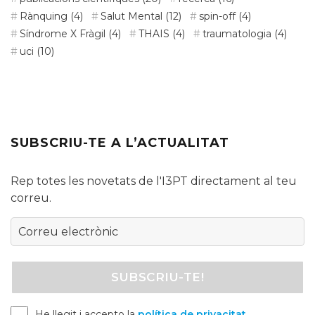
Rànquing
(4)
Salut Mental
(12)
spin-off
(4)
Síndrome X Fràgil
(4)
THAIS
(4)
traumatologia
(4)
uci
(10)
SUBSCRIU-TE A L’ACTUALITAT
Rep totes les novetats de l'I3PT directament al teu
correu.
He llegit i accepto la
política de privacitat