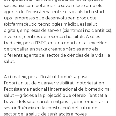
sòcies, així com potenciar la seva relació amb els
agents de l’ecosistema, entre els quals hi ha start-
ups i empreses que desenvolupen producte
(biofarmacèutic, tecnologies mèdiques i salut
digital), empreses de serveis (científics i no científics),
inversors, centres de recerca i hospitals. Això es
tradueix, per a l’I3PT, en una oportunitat excel·lent
de treballar en xarxa creant sinèrgies amb els
diferents agents del sector de ciències de la vida i la
salut.
Així mateix, per a l’Institut també suposa
l’oportunitat de guanyar visibilitat i notorietat en
l’ecosistema nacional i internacional de biomedicina i
salut —gràcies a la projecció que ofereix l’entitat a
través dels seus canals i mitjans—; d’incrementar la
seva influència en la construcció del futur del
sector de la salut; de tenir accés a noves