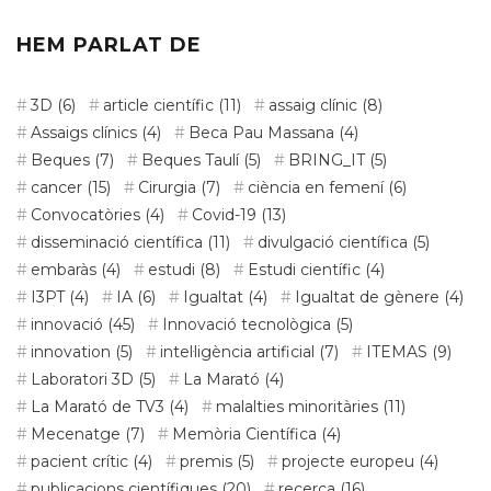
HEM PARLAT DE
3D
(6)
article científic
(11)
assaig clínic
(8)
Assaigs clínics
(4)
Beca Pau Massana
(4)
Beques
(7)
Beques Taulí
(5)
BRING_IT
(5)
cancer
(15)
Cirurgia
(7)
ciència en femení
(6)
Convocatòries
(4)
Covid-19
(13)
disseminació científica
(11)
divulgació científica
(5)
embaràs
(4)
estudi
(8)
Estudi científic
(4)
I3PT
(4)
IA
(6)
Igualtat
(4)
Igualtat de gènere
(4)
innovació
(45)
Innovació tecnològica
(5)
innovation
(5)
intel·ligència artificial
(7)
ITEMAS
(9)
Laboratori 3D
(5)
La Marató
(4)
La Marató de TV3
(4)
malalties minoritàries
(11)
Mecenatge
(7)
Memòria Científica
(4)
pacient crític
(4)
premis
(5)
projecte europeu
(4)
publicacions científiques
(20)
recerca
(16)