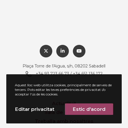
Plaça Torre de l'Aigua, s/n, 08202 Sabadell
+34 93 723 66 73 / +34 651 136 172
Aquest lloc web utilitza cookies, principalment de serveis de
tercers. Pots editar les teves preferències de privacitat i/o
acceptar l'ús de les cookies.
Actualitat
Editar privacitat
Estic d'acord
Sala de premsa
Treballa amb nosaltres