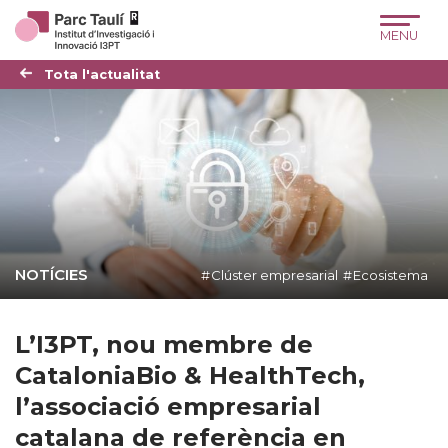
Skip
Skip
Site
to
to
map
Content
navigation
Tota l'actualitat
NOTÍCIES
Clúster empresarial
Ecosistema
L’I3PT, nou membre de
CataloniaBio & HealthTech,
l’associació empresarial
catalana de referència en