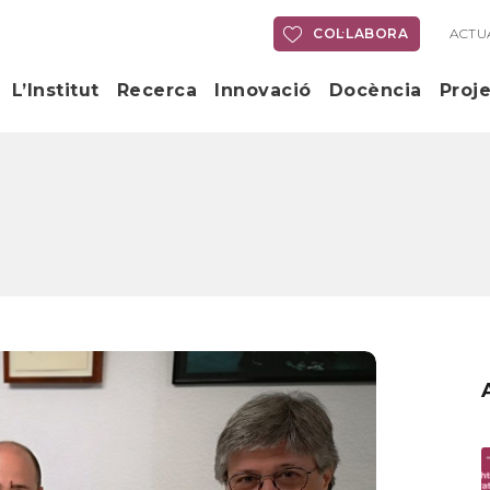
COL·LABORA
ACTU
L’Institut
Recerca
Innovació
Docència
Proj