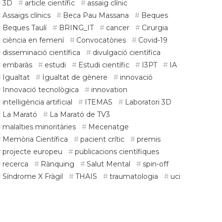
3D
article científic
assaig clínic
Assaigs clínics
Beca Pau Massana
Beques
Beques Taulí
BRING_IT
cancer
Cirurgia
ciència en femení
Convocatòries
Covid-19
disseminació científica
divulgació científica
embaràs
estudi
Estudi científic
I3PT
IA
Igualtat
Igualtat de gènere
innovació
Innovació tecnològica
innovation
intel·ligència artificial
ITEMAS
Laboratori 3D
La Marató
La Marató de TV3
malalties minoritàries
Mecenatge
Memòria Científica
pacient crític
premis
projecte europeu
publicacions científiques
recerca
Rànquing
Salut Mental
spin-off
Síndrome X Fràgil
THAIS
traumatologia
uci