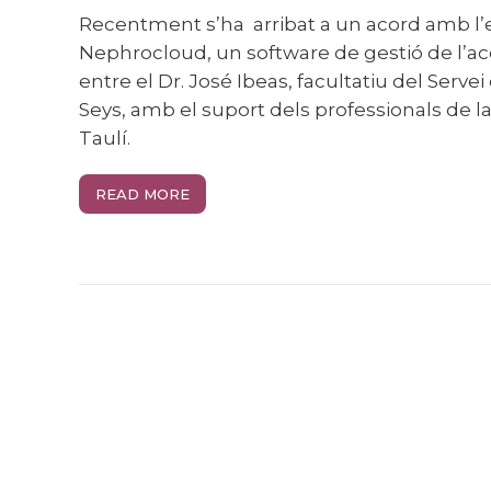
Recentment s’ha arribat a un acord amb l’empresa BeHit per comercialitzar
Nephrocloud, un software de gestió de l’accé
entre el Dr. José Ibeas, facultatiu del Servei
Seys, amb el suport dels professionals de l
Taulí.
READ MORE