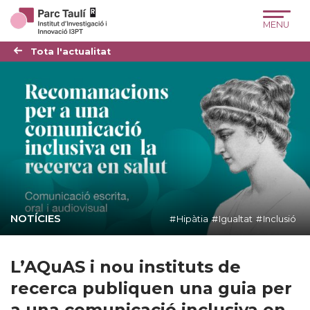
Skip
Skip
Site
to
to
map
Content
navigation
Tota l'actualitat
NOTÍCIES
Hipàtia
Igualtat
Inclusió
L’AQuAS i nou instituts de
recerca publiquen una guia per
a una comunicació inclusiva en