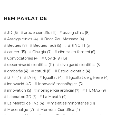
HEM PARLAT DE
3D
(6)
article científic
(11)
assaig clínic
(8)
Assaigs clínics
(4)
Beca Pau Massana
(4)
Beques
(7)
Beques Taulí
(5)
BRING_IT
(5)
cancer
(15)
Cirurgia
(7)
ciència en femení
(6)
Convocatòries
(4)
Covid-19
(13)
disseminació científica
(11)
divulgació científica
(5)
embaràs
(4)
estudi
(8)
Estudi científic
(4)
I3PT
(4)
IA
(6)
Igualtat
(4)
Igualtat de gènere
(4)
innovació
(45)
Innovació tecnològica
(5)
innovation
(5)
intel·ligència artificial
(7)
ITEMAS
(9)
Laboratori 3D
(5)
La Marató
(4)
La Marató de TV3
(4)
malalties minoritàries
(11)
Mecenatge
(7)
Memòria Científica
(4)