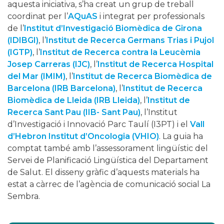
aquesta iniciativa, s’ha creat un grup de treball
coordinat per l’
AQuAS
i integrat per professionals
de l’
Institut d’Investigació Biomèdica de Girona
(IDIBGI)
, l’
Institut de Recerca Germans Trias i Pujol
(IGTP)
, l’
Institut de Recerca contra la Leucèmia
Josep Carreras (IJC)
, l’
Institut de Recerca Hospital
del Mar (IMIM)
, l’
Institut de Recerca Biomèdica de
Barcelona (IRB Barcelona)
, l’
Institut de Recerca
Biomèdica de Lleida (IRB Lleida)
, l’
Institut de
Recerca Sant Pau (IIB- Sant Pau)
, l’Institut
d’Investigació i Innovació Parc Taulí (I3PT) i el
Vall
d’Hebron Institut d’Oncologia (VHIO)
. La guia ha
comptat també amb l’assessorament lingüístic del
Servei de Planificació Lingüística del Departament
de Salut. El disseny gràfic d’aquests materials ha
estat a càrrec de l’agència de comunicació social La
Sembra.