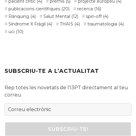
pacient crític
(4)
premis
(5)
projecte europeu
(4)
publicacions científiques
(20)
recerca
(16)
Rànquing
(4)
Salut Mental
(12)
spin-off
(4)
Síndrome X Fràgil
(4)
THAIS
(4)
traumatologia
(4)
uci
(10)
SUBSCRIU-TE A L’ACTUALITAT
Rep totes les novetats de l'I3PT directament al teu
correu.