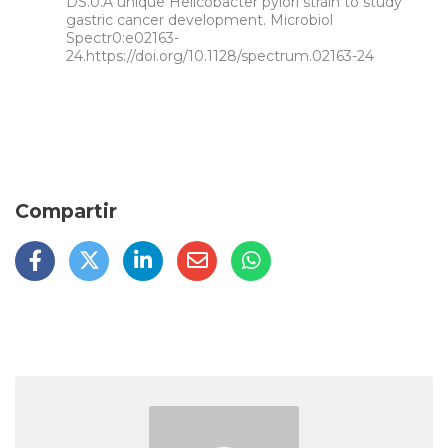
DS.0.A unique Helicobacter pylori strain to study
gastric cancer development. Microbiol
Spectr0:e02163-
24.https://doi.org/10.1128/spectrum.02163-24