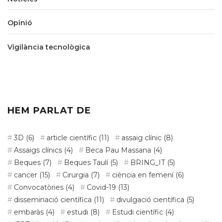
Opinió
Vigilància tecnològica
HEM PARLAT DE
3D
(6)
article científic
(11)
assaig clínic
(8)
Assaigs clínics
(4)
Beca Pau Massana
(4)
Beques
(7)
Beques Taulí
(5)
BRING_IT
(5)
cancer
(15)
Cirurgia
(7)
ciència en femení
(6)
Convocatòries
(4)
Covid-19
(13)
disseminació científica
(11)
divulgació científica
(5)
embaràs
(4)
estudi
(8)
Estudi científic
(4)