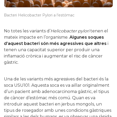
Bacteri Helicobacter Pylori a l’estómac
No totes les variants d’
Helicobacter pylori
tenen el
mateix impacte en l’organisme.
Algunes soques
d’aquest bacteri són més agressives que altres
i
tenen una capacitat superior per produir una
inflamació crònica i augmentar el risc de càncer
gàstric.
Una de les variants més agressives del bacteri és la
soca USU101. Aquesta soca es va aïllar originalment
d’un pacient amb adenocarcinoma gàstric, el tipus
de càncer d’estómac més comú. Quan es va
introduir aquest bacteri en jerbus mongols, un
tipus de rosegador amb unes condicions gàstriques
similars a les dels humans, es va observar una ràpida