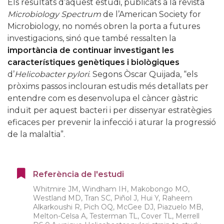
Els resultats d’aquest estudi, publicats a la revista
Microbiology Spectrum
de l’American Society for
Microbiology, no només obren la porta a futures
investigacions, sinó que també ressalten la
importància de continuar investigant les
característiques genètiques i biològiques
d’
Helicobacter pylori
. Segons Òscar Quijada, “els
pròxims passos inclouran estudis més detallats per
entendre com es desenvolupa el càncer gàstric
induït per aquest bacteri i per dissenyar estratègies
eficaces per prevenir la infecció i aturar la progressió
de la malaltia”.
Referència de l'estudi
Whitmire JM, Windham IH, Makobongo MO,
Westland MD, Tran SC, Piñol J, Hui Y, Raheem
Alkarkoushi R, Pich OQ, McGee DJ, Piazuelo MB,
Melton-Celsa A, Testerman TL, Cover TL, Merrell