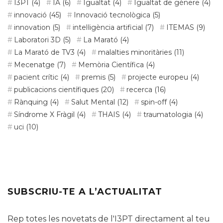
I3PT
(4)
IA
(6)
Igualtat
(4)
Igualtat de gènere
(4)
innovació
(45)
Innovació tecnològica
(5)
innovation
(5)
intel·ligència artificial
(7)
ITEMAS
(9)
Laboratori 3D
(5)
La Marató
(4)
La Marató de TV3
(4)
malalties minoritàries
(11)
Mecenatge
(7)
Memòria Científica
(4)
pacient crític
(4)
premis
(5)
projecte europeu
(4)
publicacions científiques
(20)
recerca
(16)
Rànquing
(4)
Salut Mental
(12)
spin-off
(4)
Síndrome X Fràgil
(4)
THAIS
(4)
traumatologia
(4)
uci
(10)
SUBSCRIU-TE A L’ACTUALITAT
Rep totes les novetats de l'I3PT directament al teu