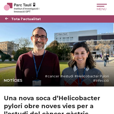
Skip
Skip
Site
to
to
map
Content
navigation
Tota l'actualitat
cancer
estudi
Helicobacter Pylori
NOTÍCIES
Infecció
Una nova soca d’Helicobacter
pylori obre noves vies per a
l’estudi del càncer gàstric