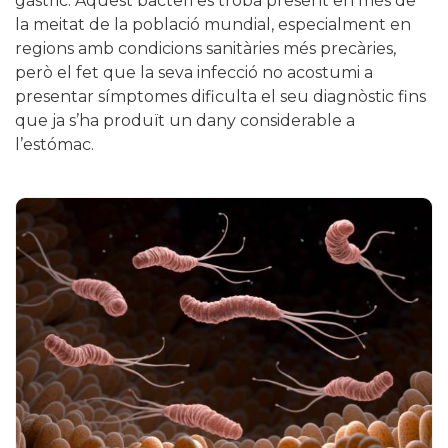
gàstric. Aquest bacteri es troba present en més de
la meitat de la població mundial, especialment en
regions amb condicions sanitàries més precàries,
però el fet que la seva infecció no acostumi a
presentar símptomes dificulta el seu diagnòstic fins
que ja s’ha produït un dany considerable a
l’estómac.