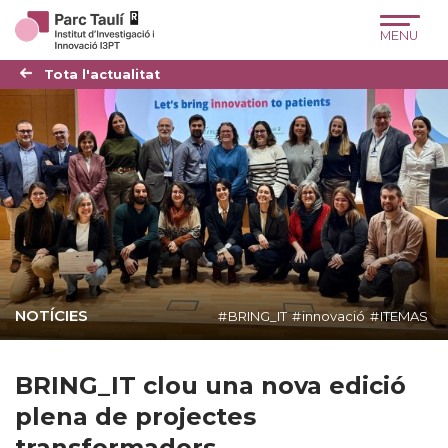
Skip
Skip
Site
to
to
map
Content
navigation
Tota l'actualitat
NOTÍCIES
BRING_IT
innovació
ITEMAS
BRING_IT clou una nova edició
plena de projectes
transformadors