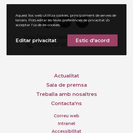
Aquest lloc web utilitza cookies, principalment de serveis de
tercers. Pots editar les teves preferències de privacitat i/o
acceptar l'ús de les cookies.
Plaça Torre de l'Aigua, s/n, 08202 Sabadell
Editar privacitat
Estic d'acord
+34 93 723 66 73 / +34 651 136 172
Actualitat
Sala de premsa
Treballa amb nosaltres
Contacta’ns
Correu web
Intranet
Accessibilitat