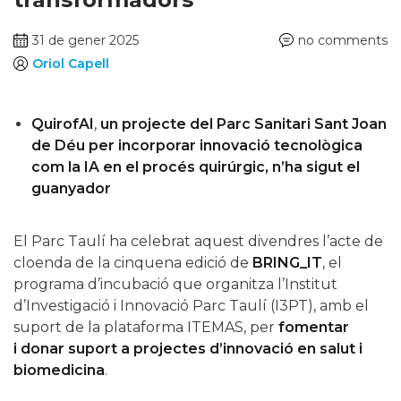
31 de gener 2025
no comments
Oriol Capell
QuirofAI
,
un projecte del Parc Sanitari Sant Joan
de Déu per incorporar innovació tecnològica
com la IA en el procés quirúrgic
, n’ha sigut el
guanyador
El Parc Taulí ha celebrat aquest divendres l’acte de
cloenda de la cinquena edició de
BRING_IT
, el
programa d’incubació que organitza l’Institut
d’Investigació i Innovació Parc Taulí (I3PT), amb el
suport de la plataforma ITEMAS, per
fomentar
i
donar suport a projectes d’innovació en salut i
biomedicina
.