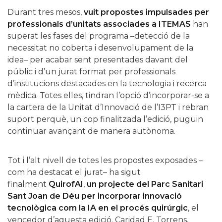
Durant tres mesos,
vuit propostes impulsades per
professionals d’unitats associades a ITEMAS
han
superat les fases del programa –detecció de la
necessitat no coberta i desenvolupament de la
idea– per acabar sent presentades davant del
públic i d’un jurat format per professionals
d’institucions destacades en la tecnologia i recerca
mèdica. Totes elles, tindran l’opció d’incorporar-se a
la cartera de la Unitat d’Innovació de l’I3PT i rebran
suport perquè, un cop finalitzada l’edició, puguin
continuar avançant de manera autònoma.
Tot i l’alt nivell de totes les propostes exposades –
com ha destacat el jurat– ha sigut
finalment
QuirofAI
,
un projecte del Parc Sanitari
Sant Joan de Déu per incorporar innovació
tecnològica com la IA en el procés quirúrgic
, el
vencedor d’aquesta edició. Caridad E. Torrens,