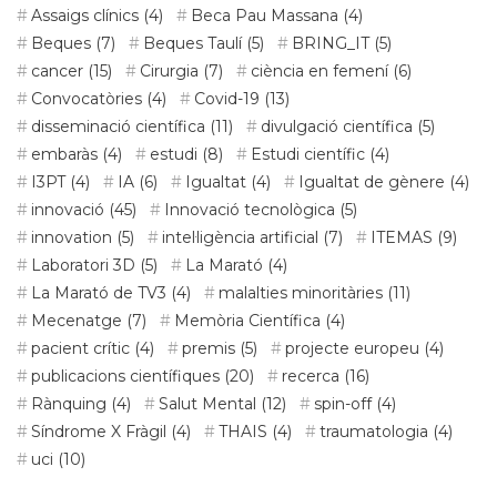
Assaigs clínics
(4)
Beca Pau Massana
(4)
Beques
(7)
Beques Taulí
(5)
BRING_IT
(5)
cancer
(15)
Cirurgia
(7)
ciència en femení
(6)
Convocatòries
(4)
Covid-19
(13)
disseminació científica
(11)
divulgació científica
(5)
embaràs
(4)
estudi
(8)
Estudi científic
(4)
I3PT
(4)
IA
(6)
Igualtat
(4)
Igualtat de gènere
(4)
innovació
(45)
Innovació tecnològica
(5)
innovation
(5)
intel·ligència artificial
(7)
ITEMAS
(9)
Laboratori 3D
(5)
La Marató
(4)
La Marató de TV3
(4)
malalties minoritàries
(11)
Mecenatge
(7)
Memòria Científica
(4)
pacient crític
(4)
premis
(5)
projecte europeu
(4)
publicacions científiques
(20)
recerca
(16)
Rànquing
(4)
Salut Mental
(12)
spin-off
(4)
Síndrome X Fràgil
(4)
THAIS
(4)
traumatologia
(4)
uci
(10)