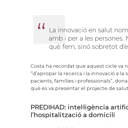
La innovació en salut només té sentit si es construeix
amb i per a les persones. 
què fem, sinó sobretot d’e
Costa ha recordat que aquest cicle va néixer l’any passat amb l’objectiu
“d’apropar la recerca i la innovació a la
pacients, famílies i professionals”, dona
què es va presentar el projecte de sal
PREDIHAD: intel·ligència artificial per millorar
l’hospitalització a domicili