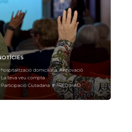
NOTÍCIES
hospitalització domiciliària
innovació
La teva veu compta
Participació Ciutadana
PREDIHAD