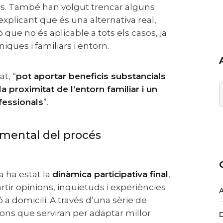
es. També han volgut trencar alguns
 explicant que és una alternativa real,
que no és aplicable a tots els casos, ja
ques i familiars i entorn.
t, “
pot aportar beneficis substancials
 proximitat de l’entorn familiar i un
A
fessionals
”.
a ha estat la
dinàmica participativa final
,
tir opinions, inquietuds i experiències
ó a domicili. A través d’una sèrie de
ions que serviran per adaptar millor