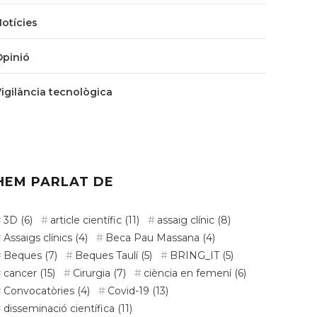
Notícies
Opinió
Vigilància tecnològica
HEM PARLAT DE
3D
(6)
article científic
(11)
assaig clínic
(8)
Assaigs clínics
(4)
Beca Pau Massana
(4)
Beques
(7)
Beques Taulí
(5)
BRING_IT
(5)
cancer
(15)
Cirurgia
(7)
ciència en femení
(6)
Convocatòries
(4)
Covid-19
(13)
disseminació científica
(11)