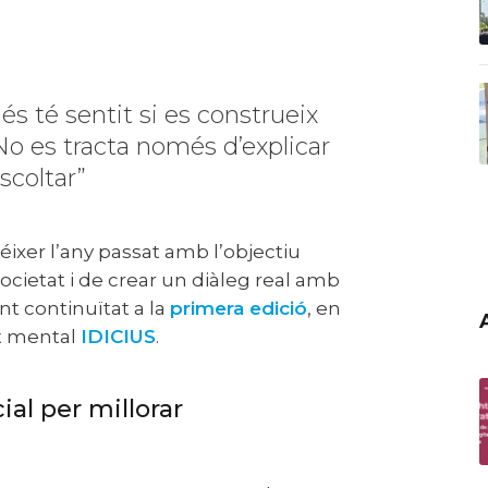
No es tracta només d’explicar
scoltar”
 societat i de crear un diàleg real amb
nt continuïtat a la
primera edició
, en
ut mental
IDICIUS
.