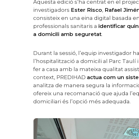
Aquesta edició s’ha centrat en el proje
investigadors
Ester Risco
,
Rafael Jimé
consisteix en una eina digital basada en i
professionals sanitaris a
identificar qui
a domicili amb seguretat
.
Durant la sessió, l’equip investigador ha explicat com funciona actualment
l’hospitalització a domicili al Parc Taul
fer a casa amb la mateixa qualitat assis
context, PREDIHAD
actua com un sistem
analitza de manera segura la informació c
ofereix una recomanació que ajuda l’equ
domiciliari és l’opció més adequada.