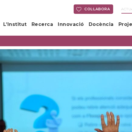
COL·LABORA
ACTU
L’Institut
Recerca
Innovació
Docència
Proj