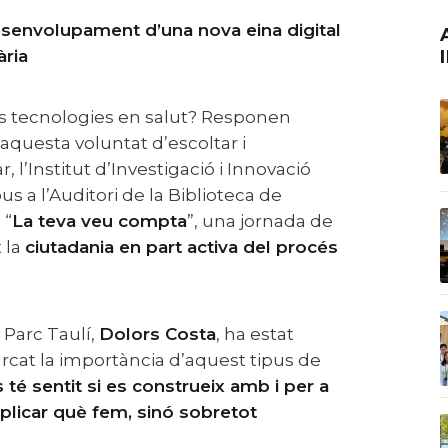
ACTUALITAT E
iària
aquesta voluntat d’escoltar i
, l’Institut d’Investigació i Innovació
us a l’Auditori de la Biblioteca de
e
“
La teva veu compta
”
, una jornada de
 la
ciutadania en part activa del procés
 Parc Taulí,
Dolors Costa
, ha estat
arcat la importància d’aquest tipus de
té sentit si es construeix amb i per a
plicar què fem, sinó sobretot