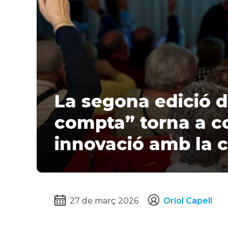
La segona edició de “La teva veu
compta” torna a c
innovació amb la 
27 de març 2026
Oriol Capell