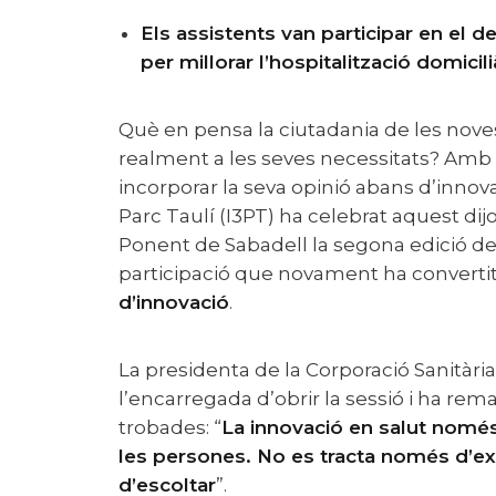
Els assistents van participar en el desenvolupament d’una nova eina digital
per millorar l’hospitalització domicil
Què en pensa la ciutadania de les noves tecnologies en salut? Responen
realment a les seves necessitats? Amb 
incorporar la seva opinió abans d’innovar
Parc Taulí (I3PT) ha celebrat aquest dijo
Ponent de Sabadell la segona edició d
participació que novament ha convertit
d’innovació
.
La presidenta de la Corporació Sanitària
l’encarregada d’obrir la sessió i ha rem
trobades: “
La innovació en salut només 
les persones. No es tracta només d’ex
d’escoltar
”.