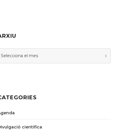
ARXIU
rxiu
CATEGORIES
Agenda
Divulgació científica