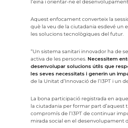
l’eina i orientar-ne el desenvolupament
Aquest enfocament converteix la sessi
què la veu de la ciutadania esdevé un 
les solucions tecnològiques del futur.
“Un sistema sanitari innovador ha de ser inclusiu i basat en la participació
activa de les persones.
Necessitem ente
desenvolupar solucions útils que res
les seves necessitats i generin un imp
de la Unitat d’Innovació de l’I3PT i un de
La bona participació registrada en aquesta segona edició confirma l’interès de
la ciutadania per formar part d’aquest t
compromís de l’I3PT de continuar impul
mirada social en el desenvolupament d