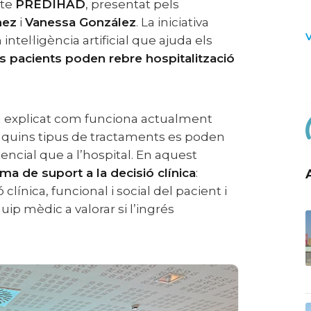
cte
PREDIHAD
, presentat pels
nez
i
Vanessa González
. La iniciativa
ntel·ligència artificial que ajuda els
ns pacients poden rebre hospitalització
í i quins tipus de tractaments es poden
tencial que a l’hospital. En aquest
a de suport a la decisió clínica
:
línica, funcional i social del pacient i
ip mèdic a valorar si l’ingrés