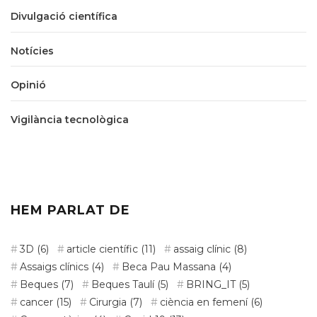
Divulgació científica
Notícies
Opinió
Vigilància tecnològica
HEM PARLAT DE
3D
(6)
article científic
(11)
assaig clínic
(8)
Assaigs clínics
(4)
Beca Pau Massana
(4)
Beques
(7)
Beques Taulí
(5)
BRING_IT
(5)
cancer
(15)
Cirurgia
(7)
ciència en femení
(6)