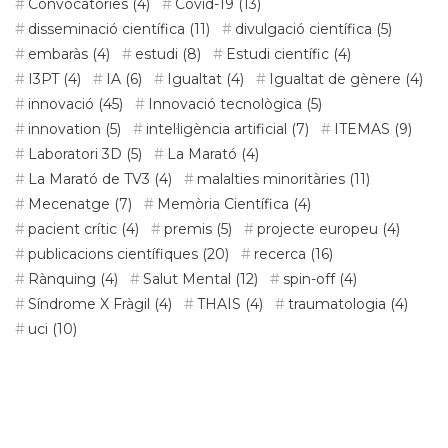
Convocatòries
(4)
Covid-19
(13)
disseminació científica
(11)
divulgació científica
(5)
embaràs
(4)
estudi
(8)
Estudi científic
(4)
I3PT
(4)
IA
(6)
Igualtat
(4)
Igualtat de gènere
(4)
innovació
(45)
Innovació tecnològica
(5)
innovation
(5)
intel·ligència artificial
(7)
ITEMAS
(9)
Laboratori 3D
(5)
La Marató
(4)
La Marató de TV3
(4)
malalties minoritàries
(11)
Mecenatge
(7)
Memòria Científica
(4)
pacient crític
(4)
premis
(5)
projecte europeu
(4)
publicacions científiques
(20)
recerca
(16)
Rànquing
(4)
Salut Mental
(12)
spin-off
(4)
Síndrome X Fràgil
(4)
THAIS
(4)
traumatologia
(4)
uci
(10)