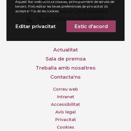
Aquest lloc web utilitza cookies, principalment de serveis de
tercers. Pots editar les teves preferències de privacitat i/o
Plaça Torre de l'Aigua, s/n, 08202 Sabadell
acceptar l'ús de les cookies.
+34 93 723 66 73 / +34 651 136 172
Editar privacitat
Estic d'acord
Actualitat
Sala de premsa
Treballa amb nosaltres
Contacta’ns
Correu web
Intranet
Accessibilitat
Avís legal
Privacitat
Cookies