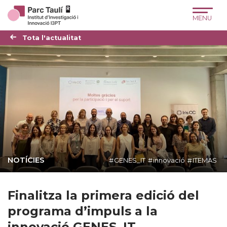
Skip
Skip
Site
to
to
map
Content
navigation
Tota l'actualitat
NOTÍCIES
GENES_IT
innovació
ITEMAS
Finalitza la primera edició del
programa d’impuls a la
innovació GENES_IT