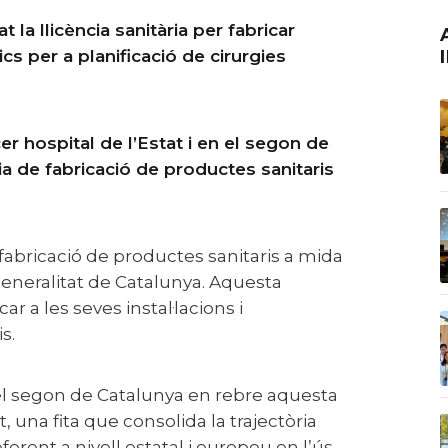
ACTUALITAT E
s per a planificació de cirurgies
ia de fabricació de productes sanitaris
 fabricació de productes sanitaris a mida
 Generalitat de Catalunya. Aquesta
ar a les seves instal·lacions i
is.
at, una fita que consolida la trajectòria
ferent a nivell estatal i europeu en l’ús