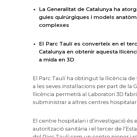
La Generalitat de Catalunya ha atorgat la llicència sanitària per fabricar
guies quirúrgiques i models anatòmic
complexes
El Parc Taulí es converteix en el tercer hospital de l’Estat i en el segon de
Catalunya en obtenir aquesta llicènc
a mida en 3D
El Parc Taulí ha obtingut la
llicència de
a les seves instal·lacions per part de la
llicència permetrà al Laboratori 3D fabric
subministrar a altres centres hospitalar
El centre hospitalari i d’investigació és el segon de Catalunya en rebre aquesta
autorització sanitària i el tercer de l’Est
del Parc Taulí com un centre pioner i re