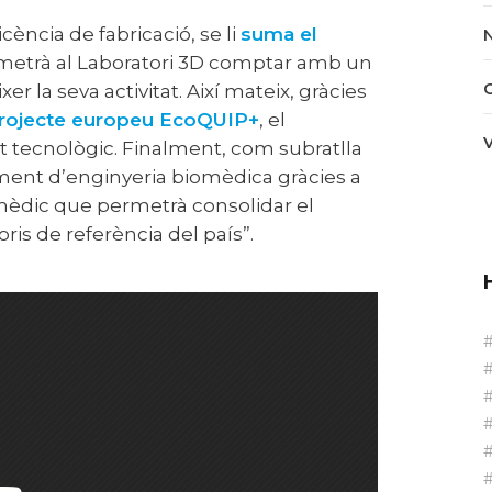
cència de fabricació, se li
suma el
metrà al Laboratori 3D comptar amb un
éixer la seva activitat. Així mateix, gràcies
rojecte europeu EcoQUIP+
, el
tecnològic. Finalment, com subratlla
ement d’enginyeria biomèdica gràcies a
omèdic que permetrà consolidar el
ris de referència del país”.