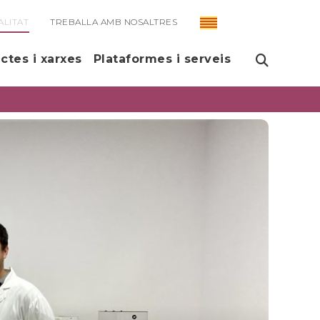
ALITAT
TREBALLA AMB NOSALTRES
ectes i xarxes
Plataformes i serveis