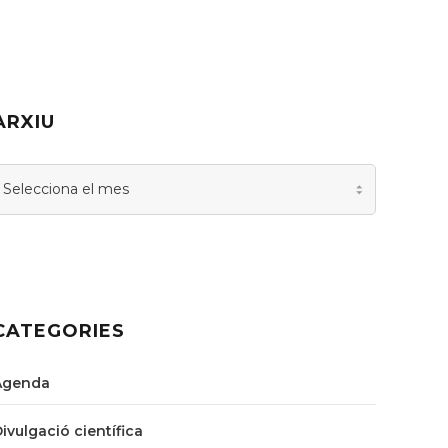
ARXIU
rxiu
CATEGORIES
Agenda
Divulgació científica