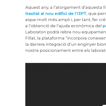
Aquest any, a l’atorgament d’aquesta lli
trasllat al nou edifici de l’I3PT
, que per
espai molt més ampli i
, per tant, fer cr
a l’obtenció de l’ajuda econòmica del
p
Laboratori podrà rebre
nou equipament 
Fillat, la plataforma “incorpora coneix
la darrera integració d’un enginyer bi
nostre posicionament entre els laborato