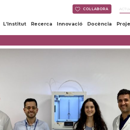
COL·LABORA
ACTU
L’Institut
Recerca
Innovació
Docència
Proj