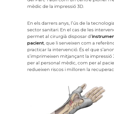
mèdic de la impressió 3D.
En els darrers anys, l’ús de la tecnologia 3D ha guanyat molta rellevància en el
sector sanitari. En el cas de les interv
permet al cirurgià disposar d’
instrumen
pacient
, que li serveixen com a referèn
practicar la intervenció. És el que s’a
s’imprimeixen mitjançant la impressió 
per al personal mèdic, com per al pacien
redueixen riscos i milloren la recuperac