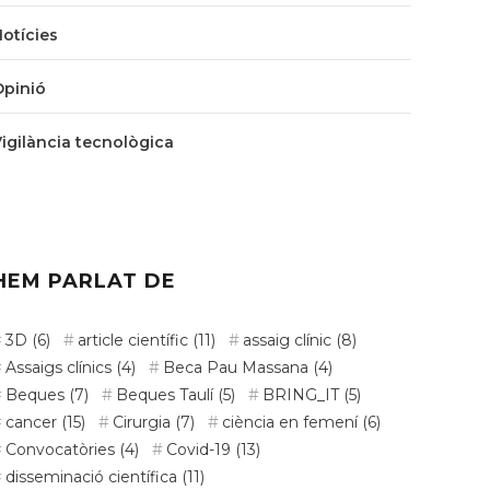
Notícies
Opinió
Vigilància tecnològica
HEM PARLAT DE
3D
(6)
article científic
(11)
assaig clínic
(8)
Assaigs clínics
(4)
Beca Pau Massana
(4)
Beques
(7)
Beques Taulí
(5)
BRING_IT
(5)
cancer
(15)
Cirurgia
(7)
ciència en femení
(6)
Convocatòries
(4)
Covid-19
(13)
disseminació científica
(11)