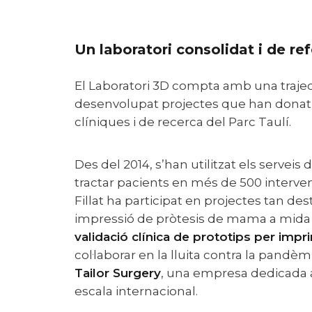
Un laboratori consolidat i de r
El Laboratori 3D compta amb una trajectòria consolidada dins del sector i ha
desenvolupat projectes que han donat
clíniques i de recerca del Parc Taulí.
Des del 2014, s’han utilitzat els serveis del Laboratori 3D per diagnosticar i
tractar pacients en més de 500 interven
Fillat ha participat en projectes tan de
impressió de pròtesis de mama a mida
validació clínica de prototips per impri
col·laborar en la lluita contra la
pandèmi
Tailor Surgery
,
una empresa dedicada a
escala internacional.